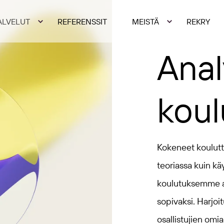
ALVELUT
REFERENSSIT
MEISTÄ
REKRY
Anal
koul
Kokeneet koulutt
teoriassa kuin k
koulutuksemme ai
sopivaksi. Harjo
osallistujien omia