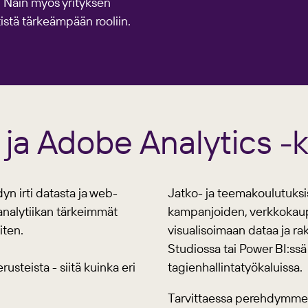
a. Näin myös yrityksen
istä tärkeämpään rooliin.
 ja Adobe Analytics -
n irti datasta ja web-
Jatko- ja teemakoulutuksis
analytiikan tärkeimmät
kampanjoiden, verkkokaupa
aiten.
visualisoimaan dataa ja 
Studiossa tai Power BI:ssä
steista - siitä kuinka eri
tagienhallintatyökaluissa.
Tarvittaessa perehdymme 