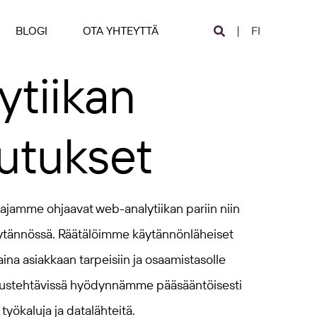
BLOGI
OTA YHTEYTTÄ
FI
ytiikan
utukset
ajamme ohjaavat web-analytiikan pariin niin
äytännössä. Räätälöimme käytännönläheiset
na asiakkaan tarpeisiin ja osaamistasolle
itustehtävissä hyödynnämme pääsääntöisesti
 työkaluja ja datalähteitä.