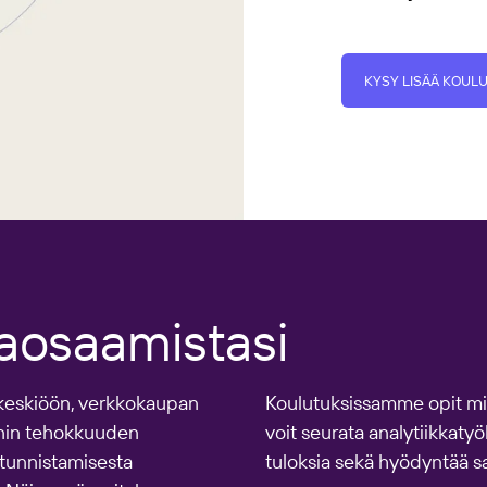
KYSY LISÄÄ KOUL
kaosaamistasi
 keskiöön, verkkokaupan
Koulutuksissamme opit mi
nnin tehokkuuden
voit seurata analytiikkaty
 tunnistamisesta
tuloksia sekä hyödyntää sa