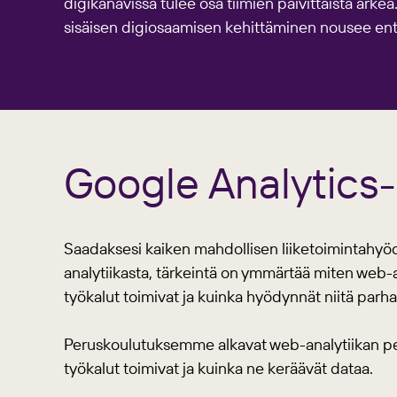
digikanavissa tulee osa tiimien päivittäistä arke
sisäisen digiosaamisen kehittäminen nousee ent
Google Analytics-
Saadaksesi kaiken mahdollisen liiketoimintahyödy
analytiikasta, tärkeintä on ymmärtää miten web-
työkalut toimivat ja kuinka hyödynnät niitä parh
Peruskoulutuksemme alkavat web-analytiikan peru
työkalut toimivat ja kuinka ne keräävät dataa.