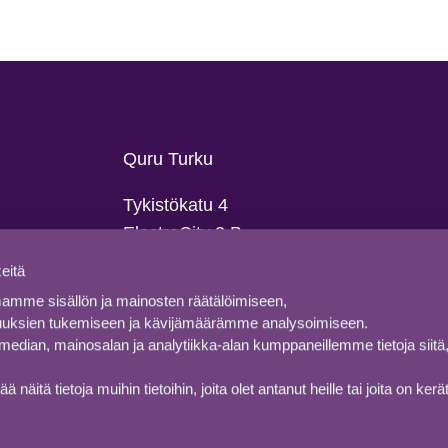
Quru Turku
Tykistökatu 4
ElectroCity 3 B
FI-20520 Turku
eitä
info@quru.fi
amme sisällön ja mainosten räätälöimiseen,
+358 9 695 7710
uuksien tukemiseen ja kävijämäärämme analysoimiseen.
edian, mainosalan ja analytiikka-alan kumppaneillemme tietoja siitä,
itä tietoja muihin tietoihin, joita olet antanut heille tai joita on kerät