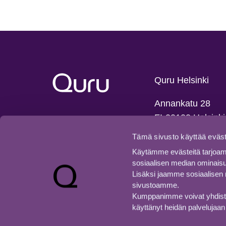
Quru Helsinki
Annankatu 28
FI-00100 Helsinki
info@quru.fi
Tämä sivusto käyttää eväst
+358 9 695 7710
Käytämme evästeitä tarjoam
sosiaalisen median ominais
Lisäksi jaamme sosiaalisen m
sivustoamme.
Kumppanimme voivat yhdistää nä
käyttänyt heidän palvelujaan