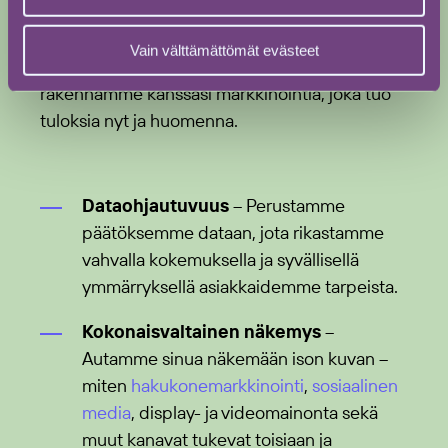
pysymään kehityksen kärjessä.
Olipa
tavoitteesi myynnin kasvattaminen, liidien
Vain välttämättömät evästeet
hankinta tai brändin tunnettuuden nostaminen,
rakennamme kanssasi markkinointia, joka tuo
tuloksia nyt ja huomenna.
Dataohjautuvuus
– Perustamme
päätöksemme dataan, jota rikastamme
vahvalla kokemuksella ja syvällisellä
ymmärryksellä asiakkaidemme tarpeista.
Kokonaisvaltainen näkemys
–
Autamme sinua näkemään ison kuvan –
miten
hakukonemarkkinointi
,
sosiaalinen
media
, display- ja videomainonta sekä
muut kanavat tukevat toisiaan ja