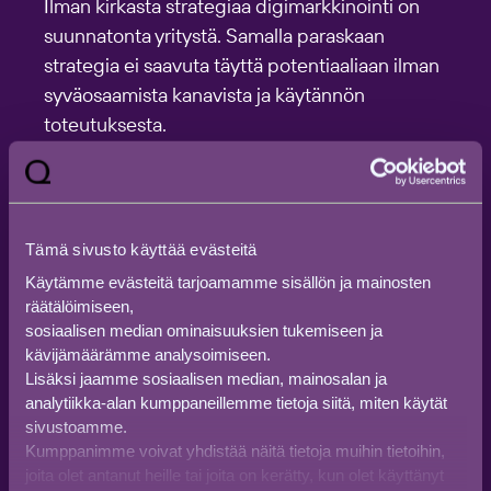
Ilman kirkasta strategiaa digimarkkinointi on
suunnatonta yritystä. Samalla paraskaan
strategia ei saavuta täyttä potentiaaliaan ilman
syväosaamista kanavista ja käytännön
toteutuksesta.
Me Qurulla varmistamme, että nämä
ulottuvuudet kohtaavat tuottaen mitattavia
tuloksia nyt ja rakentaen vahvan perustan
Tämä sivusto käyttää evästeitä
tulevaisuuden kasvulle.
Käytämme evästeitä tarjoamamme sisällön ja mainosten
Digitaalinen markkinointi ei ole koskaan
räätälöimiseen,
sosiaalisen median ominaisuuksien tukemiseen ja
valmista – maailma muuttuu, ja sen mukana
kävijämäärämme analysoimiseen.
markkinointi. Tulevaisuuden digimarkkinointi
Lisäksi jaamme sosiaalisen median, mainosalan ja
vaatii muutakin kuin perustyökaluja. Se vaatii
analytiikka-alan kumppaneillemme tietoja siitä, miten käytät
kumppanin, joka kulkee rinnallasi, ymmärtää
sivustoamme.
Kumppanimme voivat yhdistää näitä tietoja muihin tietoihin,
liiketoimintasi tarpeet ja vie markkinointisi
joita olet antanut heille tai joita on kerätty, kun olet käyttänyt
seuraavalle tasolle.