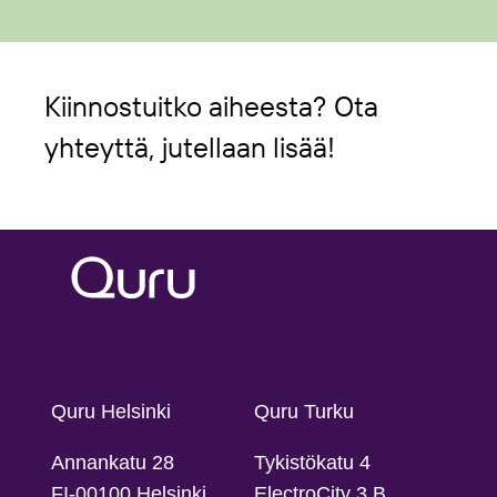
Kiinnostuitko aiheesta? Ota
yhteyttä, jutellaan lisää!
Quru Helsinki
Quru Turku
Annankatu 28
Tykistökatu 4
FI-00100 Helsinki
ElectroCity 3 B