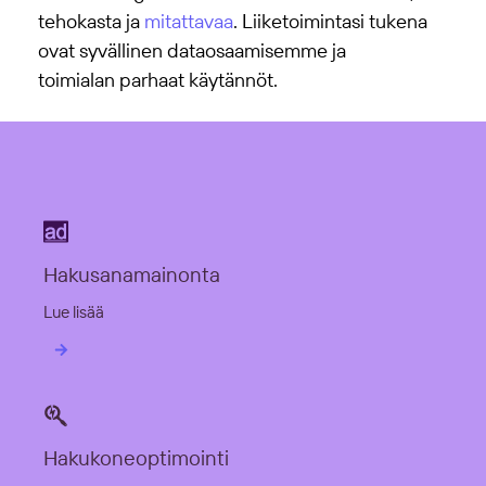
tehokasta ja
mitattavaa
.
Liiketoimintasi tukena
ovat syvällinen dataosaamisemme ja
toimialan parhaat käytännöt.
Hakusanamainonta
Lue lisää
Hakukoneoptimointi