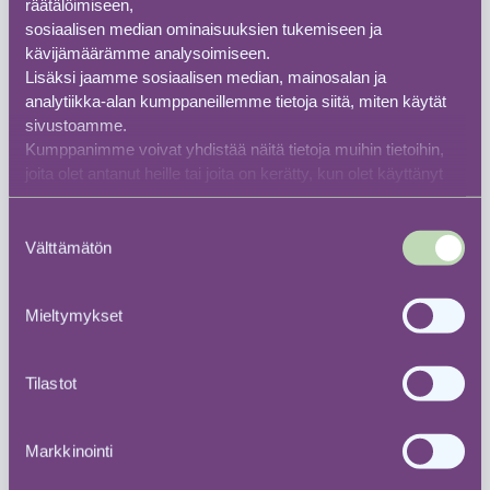
räätälöimiseen,
sosiaalisen median ominaisuuksien tukemiseen ja
tekoälyn aikakaudella
kävijämäärämme analysoimiseen.
Lisäksi jaamme sosiaalisen median, mainosalan ja
Generatiivinen haku ja GEO-optimointi – mitä
analytiikka-alan kumppaneillemme tietoja siitä, miten käytät
markkinointijohdon pitää tietää
sivustoamme.
Kumppanimme voivat yhdistää näitä tietoja muihin tietoihin,
joita olet antanut heille tai joita on kerätty, kun olet käyttänyt
heidän palvelujaan
Suostumuksen
Välttämätön
valinta
Mieltymykset
Tilastot
Markkinointi